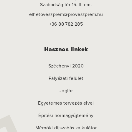
Szabadság tér 15. II. em.
elhetoveszprem@proveszprem.hu
+36 88 782 285
Hasznos linkek
Széchenyi 2020
Pályázati felület
Jogtár
Egyetemes tervezés elvei
Építési normagyűjtemény
Mérnöki díjszabás kalkulátor