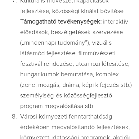
Kulturális-művészeti kapacitások
fejlesztése, közösségi kínálat bővítése
Támogatható tevékenységek:
interaktív
előadások, beszélgetések szervezése
(„mindennapi tudomány”), vizuális
látásmód fejlesztése, filmművészeti
fesztivál rendezése, utcamozi létesítése,
hungarikumok bemutatása, komplex
(zene, mozgás, dráma, képi kifejezés stb.)
személyiség-és közösségfejlesztő
program megvalósítása stb.
Városi környezeti fenntarthatóság
érdekében megvalósítandó fejlesztések,
környezettudatossági programok, akciók