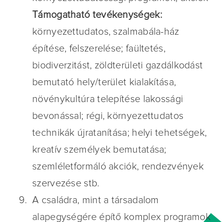
Támogatható tevékenységek:
környezettudatos, szalmabála-ház
építése, felszerelése; faültetés,
biodiverzitást, zöldterületi gazdálkodást
bemutató hely/terület kialakítása,
növénykultúra telepítése lakossági
bevonással; régi, környezettudatos
technikák újratanítása; helyi tehetségek,
kreatív személyek bemutatása;
szemléletformáló akciók, rendezvények
szervezése stb.
A családra, mint a társadalom
alapegységére építő komplex programok