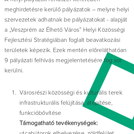
meghirdetésre kerülő pályázatok – melyre helyi
szervezetek adhatnak be pályázatokat - alapját
a „Veszprém az Élhető Város” Helyi Közösségi
Fejlesztési Stratégiában foglalt beavatkozási
területek képezik. Ezek mentén előreláthatóan
9 pályázati felhívás megjelentetésére fog sor
kerülni.
Városrészi közösségi és kulturális terek
infrastrukturális felújítása, átépítése,
funkcióbővítése
Támogatható tevékenységek:
utcabútorok elhelyezése, zöldfelület