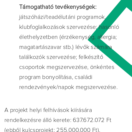
Támogatható tevékenységek:
játszóházi/teadélutáni programok,
klubfoglalkozások szervezése; hasonló
élethelyzetben (érzékenység, allergia;
magatartászavar stb.) lévők számára
találkozók szervezése; felkészítő
csoportok megszervezése, önkéntes
program bonyolítása, családi
rendezvények/napok megszervezése.
A projekt helyi felhívások kiírására
rendelkezésre álló kerete: 637.672.072 Ft
(ebből kulcsprojekt: 255.000.000 Ft).